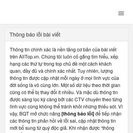
Thông báo lỗi bài viết
Thông tin chính xác là nền tảng cơ bản của bài viết
trên AllTop.vn. Chúng tôi luôn cố gắng tìm hiểu, xếp
hạng các thứ tự trong top chủ đề một cách khách
quan, đầy đủ và chính xác nhất. Tuy nhiên, lượng
thông tin được cập nhật mỗi ngày ở mọi lĩnh vực của
đời sống là vô cùng lớn. Một số dữ liệu theo thời gian
cũng có thể bị thay đổi ít nhiều. Và mặc dù thông tin
được sàng lọc kỹ càng bởi các CTV chuyên theo từng
lĩnh vực cũng không thể tránh khỏi những thiếu sót. Vì
vậy, BQT mở chức năng
[thông báo lỗi]
để tiếp nhận
các thông tin phản hồi về lỗi sai, cập nhật thông tin
mới bổ sung từ quý độc giả. Khi nhận được “thông