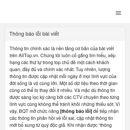
Thông báo lỗi bài viết
Thông tin chính xác là nền tảng cơ bản của bài viết
trên AllTop.vn. Chúng tôi luôn cố gắng tìm hiểu, xếp
hạng các thứ tự trong top chủ đề một cách khách
quan, đầy đủ và chính xác nhất. Tuy nhiên, lượng
thông tin được cập nhật mỗi ngày ở mọi lĩnh vực của
đời sống là vô cùng lớn. Một số dữ liệu theo thời gian
cũng có thể bị thay đổi ít nhiều. Và mặc dù thông tin
được sàng lọc kỹ càng bởi các CTV chuyên theo từng
lĩnh vực cũng không thể tránh khỏi những thiếu sót. Vì
vậy, BQT mở chức năng
[thông báo lỗi]
để tiếp nhận
các thông tin phản hồi về lỗi sai, cập nhật thông tin
mới bổ sung từ quý độc giả. Khi nhận được “thông