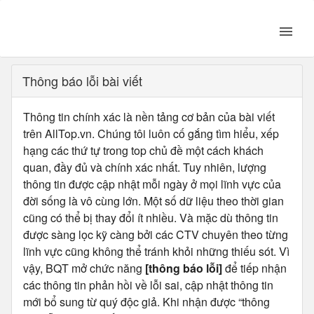
Thông báo lỗi bài viết
Thông tin chính xác là nền tảng cơ bản của bài viết
trên AllTop.vn. Chúng tôi luôn cố gắng tìm hiểu, xếp
hạng các thứ tự trong top chủ đề một cách khách
quan, đầy đủ và chính xác nhất. Tuy nhiên, lượng
thông tin được cập nhật mỗi ngày ở mọi lĩnh vực của
đời sống là vô cùng lớn. Một số dữ liệu theo thời gian
cũng có thể bị thay đổi ít nhiều. Và mặc dù thông tin
được sàng lọc kỹ càng bởi các CTV chuyên theo từng
lĩnh vực cũng không thể tránh khỏi những thiếu sót. Vì
vậy, BQT mở chức năng
[thông báo lỗi]
để tiếp nhận
các thông tin phản hồi về lỗi sai, cập nhật thông tin
mới bổ sung từ quý độc giả. Khi nhận được “thông