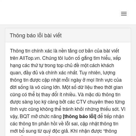
Thông báo lỗi bài viết
Thông tin chính xác là nền tảng cơ bản của bài viết
trên AllTop.vn. Chúng tôi luôn cố gắng tìm hiểu, xếp
hạng các thứ tự trong top chủ đề một cách khách
quan, đầy đủ và chính xác nhất. Tuy nhiên, lượng
thông tin được cập nhật mỗi ngày ở mọi lĩnh vực của
đời sống là vô cùng lớn. Một số dữ liệu theo thời gian
cũng có thể bị thay đổi ít nhiều. Và mặc dù thông tin
được sàng lọc kỹ càng bởi các CTV chuyên theo từng
lĩnh vực cũng không thể tránh khỏi những thiếu sót. Vì
vậy, BQT mở chức năng
[thông báo lỗi]
để tiếp nhận
các thông tin phản hồi về lỗi sai, cập nhật thông tin
mới bổ sung từ quý độc giả. Khi nhận được “thông