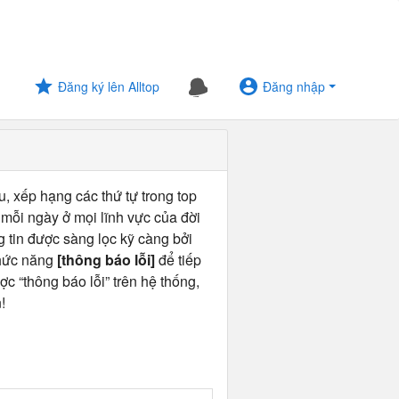
Đăng ký lên Alltop
Đăng nhập
u, xếp hạng các thứ tự trong top
 mỗi ngày ở mọi lĩnh vực của đời
ng tin được sàng lọc kỹ càng bởi
chức năng
[thông báo lỗi]
để tiếp
ợc “thông báo lỗi” trên hệ thống,
!