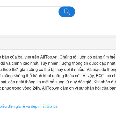
 bản của bài viết trên AllTop.vn. Chúng tôi luôn cố gắng tìm hiể
ủ và chính xác nhất. Tuy nhiên, lượng thông tin được cập nhật
u theo thời gian cũng có thể bị thay đổi ít nhiều. Và mặc dù thô
c cũng không thể tránh khỏi những thiếu sót. Vì vậy, BQT mở 
 sai, cập nhật thông tin mới bổ sung từ quý độc giả. Khi nhận đư
c phục trong vòng
24h
. AllTop.vn cảm ơn vì sự phản hồi của bạn
iểu diễn giá rẻ và đẹp nhất Gia Lai