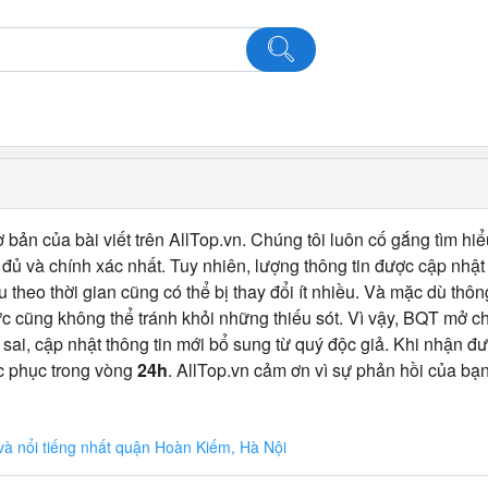
 bản của bài viết trên AllTop.vn. Chúng tôi luôn cố gắng tìm hiể
ủ và chính xác nhất. Tuy nhiên, lượng thông tin được cập nhật
u theo thời gian cũng có thể bị thay đổi ít nhiều. Và mặc dù thô
c cũng không thể tránh khỏi những thiếu sót. Vì vậy, BQT mở 
 sai, cập nhật thông tin mới bổ sung từ quý độc giả. Khi nhận đư
c phục trong vòng
24h
. AllTop.vn cảm ơn vì sự phản hồi của bạn
à nổi tiếng nhất quận Hoàn Kiếm, Hà Nội