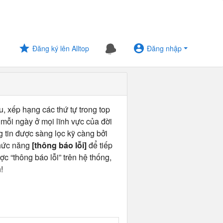
Đăng ký lên Alltop
Đăng nhập
u, xếp hạng các thứ tự trong top
 mỗi ngày ở mọi lĩnh vực của đời
ng tin được sàng lọc kỹ càng bởi
chức năng
[thông báo lỗi]
để tiếp
ợc “thông báo lỗi” trên hệ thống,
!