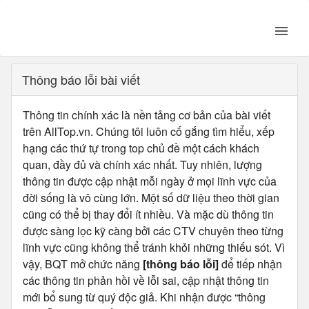
Thông báo lỗi bài viết
Thông tin chính xác là nền tảng cơ bản của bài viết
trên AllTop.vn. Chúng tôi luôn cố gắng tìm hiểu, xếp
hạng các thứ tự trong top chủ đề một cách khách
quan, đầy đủ và chính xác nhất. Tuy nhiên, lượng
thông tin được cập nhật mỗi ngày ở mọi lĩnh vực của
đời sống là vô cùng lớn. Một số dữ liệu theo thời gian
cũng có thể bị thay đổi ít nhiều. Và mặc dù thông tin
được sàng lọc kỹ càng bởi các CTV chuyên theo từng
lĩnh vực cũng không thể tránh khỏi những thiếu sót. Vì
vậy, BQT mở chức năng
[thông báo lỗi]
để tiếp nhận
các thông tin phản hồi về lỗi sai, cập nhật thông tin
mới bổ sung từ quý độc giả. Khi nhận được “thông