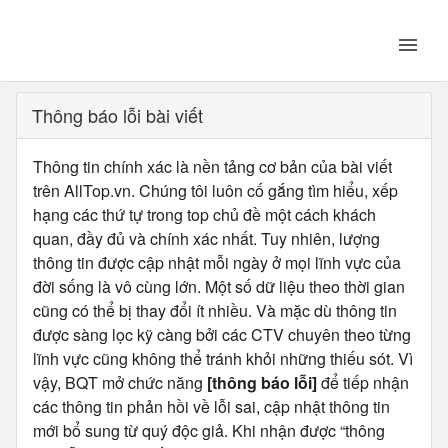
Thông báo lỗi bài viết
Thông tin chính xác là nền tảng cơ bản của bài viết
trên AllTop.vn. Chúng tôi luôn cố gắng tìm hiểu, xếp
hạng các thứ tự trong top chủ đề một cách khách
quan, đầy đủ và chính xác nhất. Tuy nhiên, lượng
thông tin được cập nhật mỗi ngày ở mọi lĩnh vực của
đời sống là vô cùng lớn. Một số dữ liệu theo thời gian
cũng có thể bị thay đổi ít nhiều. Và mặc dù thông tin
được sàng lọc kỹ càng bởi các CTV chuyên theo từng
lĩnh vực cũng không thể tránh khỏi những thiếu sót. Vì
vậy, BQT mở chức năng
[thông báo lỗi]
để tiếp nhận
các thông tin phản hồi về lỗi sai, cập nhật thông tin
mới bổ sung từ quý độc giả. Khi nhận được “thông