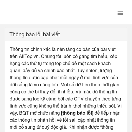
Thông báo lỗi bài viết
Thông tin chính xác là nền tảng cơ bản của bài viết
trên AllTop.vn. Chúng tôi luôn cố gắng tìm hiểu, xếp
hạng các thứ tự trong top chủ đề một cách khách
quan, đầy đủ và chính xác nhất. Tuy nhiên, lượng
thông tin được cập nhật mỗi ngày ở mọi lĩnh vực của
đời sống là vô cùng lớn. Một số dữ liệu theo thời gian
cũng có thể bị thay đổi ít nhiều. Và mặc dù thông tin
được sàng lọc kỹ càng bởi các CTV chuyên theo từng
lĩnh vực cũng không thể tránh khỏi những thiếu sót. Vì
vậy, BQT mở chức năng
[thông báo lỗi]
để tiếp nhận
các thông tin phản hồi về lỗi sai, cập nhật thông tin
mới bổ sung từ quý độc giả. Khi nhận được “thông