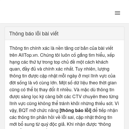
Thông báo lỗi bài viết
Thông tin chính xác là nền tảng cơ bản của bài viết
trên AllTop.vn. Chúng tôi luôn cố gắng tìm hiểu, xếp
hạng các thứ tự trong top chủ đề một cách khách
quan, đầy đủ và chính xác nhất. Tuy nhiên, lượng
thông tin được cập nhật mỗi ngày ở mọi lĩnh vực của
đời sống là vô cùng lớn. Một số dữ liệu theo thời gian
cũng có thể bị thay đổi ít nhiều. Và mặc dù thông tin
được sàng lọc kỹ càng bởi các CTV chuyên theo từng
lĩnh vực cũng không thể tránh khỏi những thiếu sót. Vì
vậy, BQT mở chức năng
[thông báo lỗi]
để tiếp nhận
các thông tin phản hồi về lỗi sai, cập nhật thông tin
mới bổ sung từ quý độc giả. Khi nhận được “thông