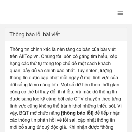
Thông báo lỗi bài viết
Thông tin chính xác là nền tảng cơ bản của bài viết
trên AllTop.vn. Chúng tôi luôn cố gắng tìm hiểu, xếp
hạng các thứ tự trong top chủ đề một cách khách
quan, đầy đủ và chính xác nhất. Tuy nhiên, lượng
thông tin được cập nhật mỗi ngày ở mọi lĩnh vực của
đời sống là vô cùng lớn. Một số dữ liệu theo thời gian
cũng có thể bị thay đổi ít nhiều. Và mặc dù thông tin
được sàng lọc kỹ càng bởi các CTV chuyên theo từng
lĩnh vực cũng không thể tránh khỏi những thiếu sót. Vì
vậy, BQT mở chức năng
[thông báo lỗi]
để tiếp nhận
các thông tin phản hồi về lỗi sai, cập nhật thông tin
mới bổ sung từ quý độc giả. Khi nhận được “thông