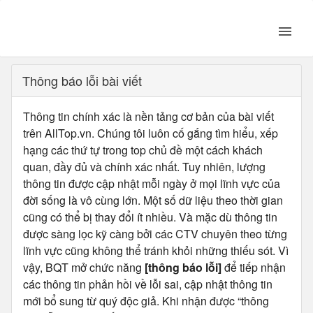
Thông báo lỗi bài viết
Thông tin chính xác là nền tảng cơ bản của bài viết
trên AllTop.vn. Chúng tôi luôn cố gắng tìm hiểu, xếp
hạng các thứ tự trong top chủ đề một cách khách
quan, đầy đủ và chính xác nhất. Tuy nhiên, lượng
thông tin được cập nhật mỗi ngày ở mọi lĩnh vực của
đời sống là vô cùng lớn. Một số dữ liệu theo thời gian
cũng có thể bị thay đổi ít nhiều. Và mặc dù thông tin
được sàng lọc kỹ càng bởi các CTV chuyên theo từng
lĩnh vực cũng không thể tránh khỏi những thiếu sót. Vì
vậy, BQT mở chức năng
[thông báo lỗi]
để tiếp nhận
các thông tin phản hồi về lỗi sai, cập nhật thông tin
mới bổ sung từ quý độc giả. Khi nhận được “thông