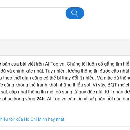
 bản của bài viết trên AllTop.vn. Chúng tôi luôn cố gắng tìm hiể
ủ và chính xác nhất. Tuy nhiên, lượng thông tin được cập nhật
u theo thời gian cũng có thể bị thay đổi ít nhiều. Và mặc dù thô
c cũng không thể tránh khỏi những thiếu sót. Vì vậy, BQT mở 
 sai, cập nhật thông tin mới bổ sung từ quý độc giả. Khi nhận đư
c phục trong vòng
24h
. AllTop.vn cảm ơn vì sự phản hồi của bạn
hiều tối" của Hồ Chí Minh hay nhất