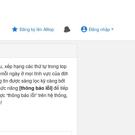
Đăng ký lên Alltop
Đăng nhập
u, xếp hạng các thứ tự trong top
 mỗi ngày ở mọi lĩnh vực của đời
ng tin được sàng lọc kỹ càng bởi
chức năng
[thông báo lỗi]
để tiếp
ợc “thông báo lỗi” trên hệ thống,
!