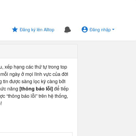
Đăng ký lên Alltop
Đăng nhập
u, xếp hạng các thứ tự trong top
 mỗi ngày ở mọi lĩnh vực của đời
ng tin được sàng lọc kỹ càng bởi
chức năng
[thông báo lỗi]
để tiếp
ợc “thông báo lỗi” trên hệ thống,
!