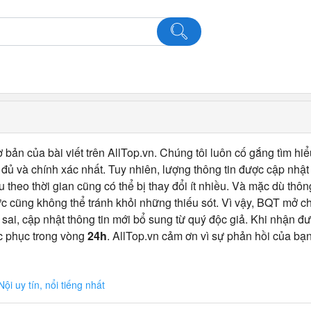
 bản của bài viết trên AllTop.vn. Chúng tôi luôn cố gắng tìm hiể
ủ và chính xác nhất. Tuy nhiên, lượng thông tin được cập nhật
u theo thời gian cũng có thể bị thay đổi ít nhiều. Và mặc dù thô
c cũng không thể tránh khỏi những thiếu sót. Vì vậy, BQT mở 
 sai, cập nhật thông tin mới bổ sung từ quý độc giả. Khi nhận đư
c phục trong vòng
24h
. AllTop.vn cảm ơn vì sự phản hồi của bạn
i uy tín, nổi tiếng nhất