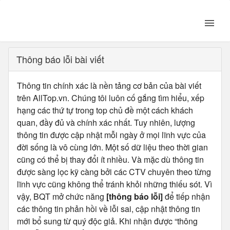
Thông báo lỗi bài viết
Thông tin chính xác là nền tảng cơ bản của bài viết
trên AllTop.vn. Chúng tôi luôn cố gắng tìm hiểu, xếp
hạng các thứ tự trong top chủ đề một cách khách
quan, đầy đủ và chính xác nhất. Tuy nhiên, lượng
thông tin được cập nhật mỗi ngày ở mọi lĩnh vực của
đời sống là vô cùng lớn. Một số dữ liệu theo thời gian
cũng có thể bị thay đổi ít nhiều. Và mặc dù thông tin
được sàng lọc kỹ càng bởi các CTV chuyên theo từng
lĩnh vực cũng không thể tránh khỏi những thiếu sót. Vì
vậy, BQT mở chức năng
[thông báo lỗi]
để tiếp nhận
các thông tin phản hồi về lỗi sai, cập nhật thông tin
mới bổ sung từ quý độc giả. Khi nhận được “thông