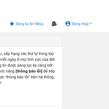
Đăng ký lên Alltop
Đăng nhập
u, xếp hạng các thứ tự trong top
 mỗi ngày ở mọi lĩnh vực của đời
ng tin được sàng lọc kỹ càng bởi
chức năng
[thông báo lỗi]
để tiếp
ợc “thông báo lỗi” trên hệ thống,
!