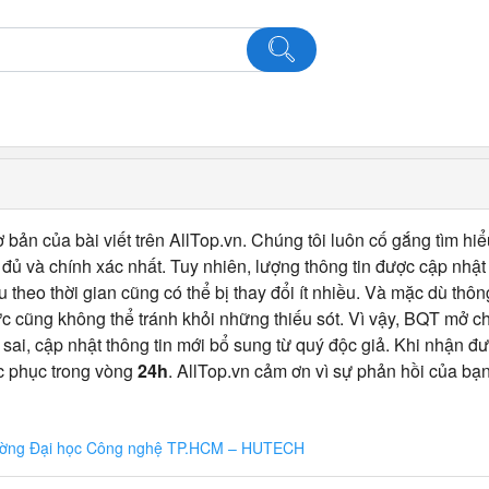
 bản của bài viết trên AllTop.vn. Chúng tôi luôn cố gắng tìm hiể
ủ và chính xác nhất. Tuy nhiên, lượng thông tin được cập nhật
u theo thời gian cũng có thể bị thay đổi ít nhiều. Và mặc dù thô
c cũng không thể tránh khỏi những thiếu sót. Vì vậy, BQT mở 
 sai, cập nhật thông tin mới bổ sung từ quý độc giả. Khi nhận đư
c phục trong vòng
24h
. AllTop.vn cảm ơn vì sự phản hồi của bạn
rường Đại học Công nghệ TP.HCM – HUTECH