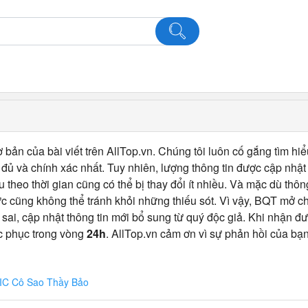
 bản của bài viết trên AllTop.vn. Chúng tôi luôn cố gắng tìm hiể
ủ và chính xác nhất. Tuy nhiên, lượng thông tin được cập nhật
u theo thời gian cũng có thể bị thay đổi ít nhiều. Và mặc dù thô
c cũng không thể tránh khỏi những thiếu sót. Vì vậy, BQT mở 
 sai, cập nhật thông tin mới bổ sung từ quý độc giả. Khi nhận đư
c phục trong vòng
24h
. AllTop.vn cảm ơn vì sự phản hồi của bạn
EIC Cô Sao Thầy Bảo