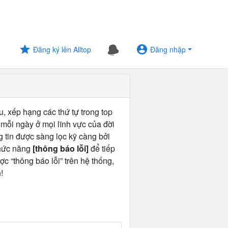
Đăng ký lên Alltop
Đăng nhập
u, xếp hạng các thứ tự trong top
 mỗi ngày ở mọi lĩnh vực của đời
ng tin được sàng lọc kỹ càng bởi
chức năng
[thông báo lỗi]
để tiếp
ợc “thông báo lỗi” trên hệ thống,
!