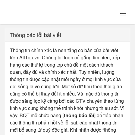
Thông báo lỗi bài viết
Thông tin chính xác là nền tảng cơ bản của bài viết
trên AllTop.vn. Chúng tôi luôn cố gắng tìm hiểu, xếp
hạng các thứ tự trong top chủ đề một cách khách
quan, đầy đủ và chính xác nhất. Tuy nhiên, lượng
thông tin được cập nhật mỗi ngày ở mọi lĩnh vực của
đời sống là vô cùng lớn. Một số dữ liệu theo thời gian
cũng có thể bị thay đổi ít nhiều. Và mặc dù thông tin
được sàng lọc kỹ càng bởi các CTV chuyên theo từng
lĩnh vực cũng không thể tránh khỏi những thiếu sót. Vì
vậy, BQT mở chức năng
[thông báo lỗi]
để tiếp nhận
các thông tin phản hồi về lỗi sai, cập nhật thông tin
mới bổ sung từ quý độc giả. Khi nhận được “thông