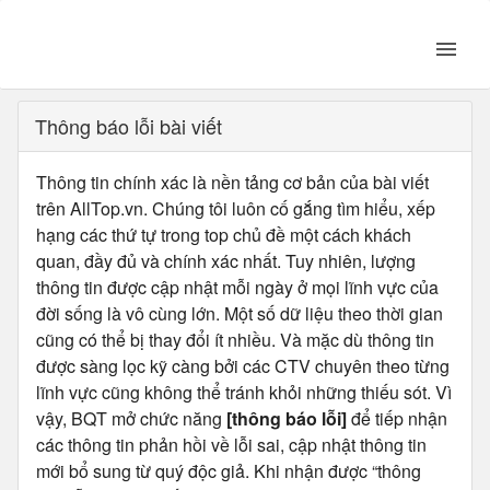
Thông báo lỗi bài viết
Thông tin chính xác là nền tảng cơ bản của bài viết
trên AllTop.vn. Chúng tôi luôn cố gắng tìm hiểu, xếp
hạng các thứ tự trong top chủ đề một cách khách
quan, đầy đủ và chính xác nhất. Tuy nhiên, lượng
thông tin được cập nhật mỗi ngày ở mọi lĩnh vực của
đời sống là vô cùng lớn. Một số dữ liệu theo thời gian
cũng có thể bị thay đổi ít nhiều. Và mặc dù thông tin
được sàng lọc kỹ càng bởi các CTV chuyên theo từng
lĩnh vực cũng không thể tránh khỏi những thiếu sót. Vì
vậy, BQT mở chức năng
[thông báo lỗi]
để tiếp nhận
các thông tin phản hồi về lỗi sai, cập nhật thông tin
mới bổ sung từ quý độc giả. Khi nhận được “thông