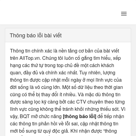
Thông báo lỗi bài viết
Thông tin chính xác là nền tảng cơ bản của bài viết
trên AllTop.vn. Chúng tôi luôn cố gắng tìm hiểu, xếp
hạng các thứ tự trong top chủ đề một cách khách
quan, đầy đủ và chính xác nhất. Tuy nhiên, lượng
thông tin được cập nhật mỗi ngày ở mọi lĩnh vực của
đời sống là vô cùng lớn. Một số dữ liệu theo thời gian
cũng có thể bị thay đổi ít nhiều. Và mặc dù thông tin
được sàng lọc kỹ càng bởi các CTV chuyên theo từng
lĩnh vực cũng không thể tránh khỏi những thiếu sót. Vì
vậy, BQT mở chức năng
[thông báo lỗi]
để tiếp nhận
các thông tin phản hồi về lỗi sai, cập nhật thông tin
mới bổ sung từ quý độc giả. Khi nhận được “thông