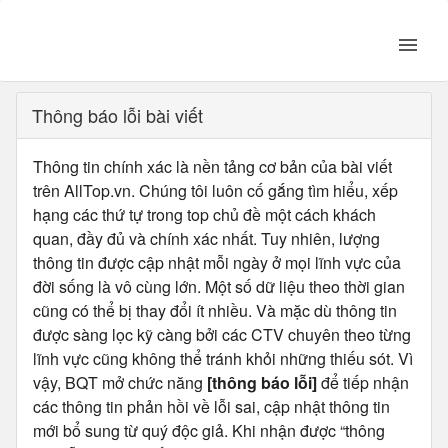
Thông báo lỗi bài viết
Thông tin chính xác là nền tảng cơ bản của bài viết
trên AllTop.vn. Chúng tôi luôn cố gắng tìm hiểu, xếp
hạng các thứ tự trong top chủ đề một cách khách
quan, đầy đủ và chính xác nhất. Tuy nhiên, lượng
thông tin được cập nhật mỗi ngày ở mọi lĩnh vực của
đời sống là vô cùng lớn. Một số dữ liệu theo thời gian
cũng có thể bị thay đổi ít nhiều. Và mặc dù thông tin
được sàng lọc kỹ càng bởi các CTV chuyên theo từng
lĩnh vực cũng không thể tránh khỏi những thiếu sót. Vì
vậy, BQT mở chức năng
[thông báo lỗi]
để tiếp nhận
các thông tin phản hồi về lỗi sai, cập nhật thông tin
mới bổ sung từ quý độc giả. Khi nhận được “thông