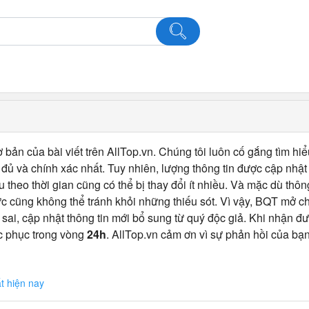
 bản của bài viết trên AllTop.vn. Chúng tôi luôn cố gắng tìm hiể
ủ và chính xác nhất. Tuy nhiên, lượng thông tin được cập nhật
u theo thời gian cũng có thể bị thay đổi ít nhiều. Và mặc dù thô
c cũng không thể tránh khỏi những thiếu sót. Vì vậy, BQT mở 
 sai, cập nhật thông tin mới bổ sung từ quý độc giả. Khi nhận đư
c phục trong vòng
24h
. AllTop.vn cảm ơn vì sự phản hồi của bạn
t hiện nay