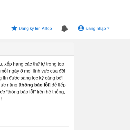
Đăng ký lên Alltop
Đăng nhập
u, xếp hạng các thứ tự trong top
 mỗi ngày ở mọi lĩnh vực của đời
ng tin được sàng lọc kỹ càng bởi
chức năng
[thông báo lỗi]
để tiếp
ợc “thông báo lỗi” trên hệ thống,
!