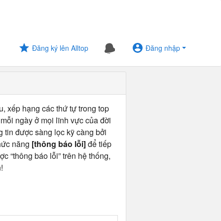
Đăng ký lên Alltop
Đăng nhập
u, xếp hạng các thứ tự trong top
 mỗi ngày ở mọi lĩnh vực của đời
ng tin được sàng lọc kỹ càng bởi
chức năng
[thông báo lỗi]
để tiếp
ợc “thông báo lỗi” trên hệ thống,
!