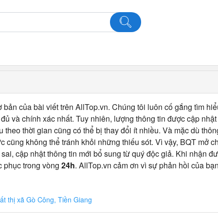
 bản của bài viết trên AllTop.vn. Chúng tôi luôn cố gắng tìm hiể
ủ và chính xác nhất. Tuy nhiên, lượng thông tin được cập nhật
u theo thời gian cũng có thể bị thay đổi ít nhiều. Và mặc dù thô
c cũng không thể tránh khỏi những thiếu sót. Vì vậy, BQT mở 
 sai, cập nhật thông tin mới bổ sung từ quý độc giả. Khi nhận đư
c phục trong vòng
24h
. AllTop.vn cảm ơn vì sự phản hồi của bạn
ất thị xã Gò Công, Tiền Giang