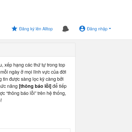
Đăng ký lên Alltop
Đăng nhập
u, xếp hạng các thứ tự trong top
 mỗi ngày ở mọi lĩnh vực của đời
ng tin được sàng lọc kỹ càng bởi
chức năng
[thông báo lỗi]
để tiếp
ợc “thông báo lỗi” trên hệ thống,
!