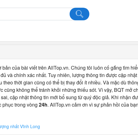
 bản của bài viết trên AllTop.vn. Chúng tôi luôn cố gắng tìm hiể
ủ và chính xác nhất. Tuy nhiên, lượng thông tin được cập nhật
u theo thời gian cũng có thể bị thay đổi ít nhiều. Và mặc dù thô
c cũng không thể tránh khỏi những thiếu sót. Vì vậy, BQT mở 
 sai, cập nhật thông tin mới bổ sung từ quý độc giả. Khi nhận đư
c phục trong vòng
24h
. AllTop.vn cảm ơn vì sự phản hồi của bạn
lượng nhất Vĩnh Long