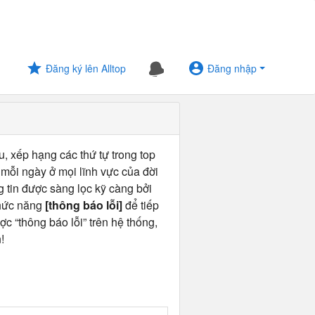
Đăng ký lên Alltop
Đăng nhập
u, xếp hạng các thứ tự trong top
 mỗi ngày ở mọi lĩnh vực của đời
ng tin được sàng lọc kỹ càng bởi
chức năng
[thông báo lỗi]
để tiếp
ợc “thông báo lỗi” trên hệ thống,
!