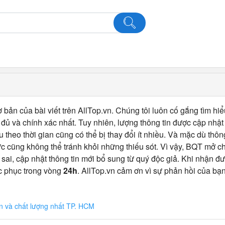
 bản của bài viết trên AllTop.vn. Chúng tôi luôn cố gắng tìm hiể
ủ và chính xác nhất. Tuy nhiên, lượng thông tin được cập nhật
u theo thời gian cũng có thể bị thay đổi ít nhiều. Và mặc dù thô
c cũng không thể tránh khỏi những thiếu sót. Vì vậy, BQT mở 
 sai, cập nhật thông tin mới bổ sung từ quý độc giả. Khi nhận đư
c phục trong vòng
24h
. AllTop.vn cảm ơn vì sự phản hồi của bạn
on và chất lượng nhất TP. HCM