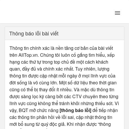
Thông báo lỗi bài viết
Thông tin chính xác là nền tảng cơ bản của bài viết
trên AllTop.vn. Chúng tôi luôn cố gắng tìm hiểu, xếp
hạng các thứ tự trong top chủ đề một cách khách
quan, đầy đủ và chính xác nhất. Tuy nhiên, lượng
thông tin được cập nhật mỗi ngày ở mọi lĩnh vực của
đời sống là vô cùng lớn. Một số dữ liệu theo thời gian
cũng có thể bị thay đổi ít nhiều. Và mặc dù thông tin
được sàng lọc kỹ càng bởi các CTV chuyên theo từng
lĩnh vực cũng không thể tránh khỏi những thiếu sót. Vì
vậy, BQT mở chức năng
[thông báo lỗi]
để tiếp nhận
các thông tin phản hồi về lỗi sai, cập nhật thông tin
mới bổ sung từ quý độc giả. Khi nhận được “thông