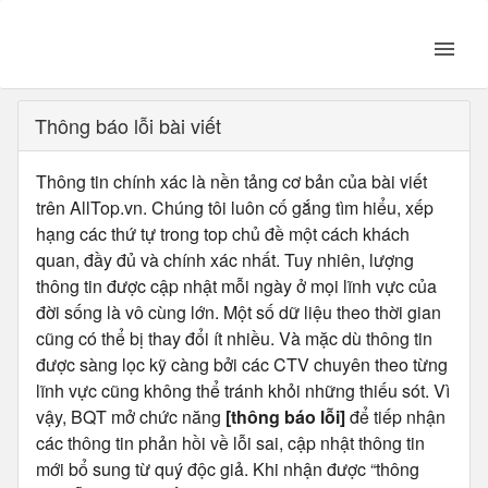
Thông báo lỗi bài viết
Thông tin chính xác là nền tảng cơ bản của bài viết
trên AllTop.vn. Chúng tôi luôn cố gắng tìm hiểu, xếp
hạng các thứ tự trong top chủ đề một cách khách
quan, đầy đủ và chính xác nhất. Tuy nhiên, lượng
thông tin được cập nhật mỗi ngày ở mọi lĩnh vực của
đời sống là vô cùng lớn. Một số dữ liệu theo thời gian
cũng có thể bị thay đổi ít nhiều. Và mặc dù thông tin
được sàng lọc kỹ càng bởi các CTV chuyên theo từng
lĩnh vực cũng không thể tránh khỏi những thiếu sót. Vì
vậy, BQT mở chức năng
[thông báo lỗi]
để tiếp nhận
các thông tin phản hồi về lỗi sai, cập nhật thông tin
mới bổ sung từ quý độc giả. Khi nhận được “thông