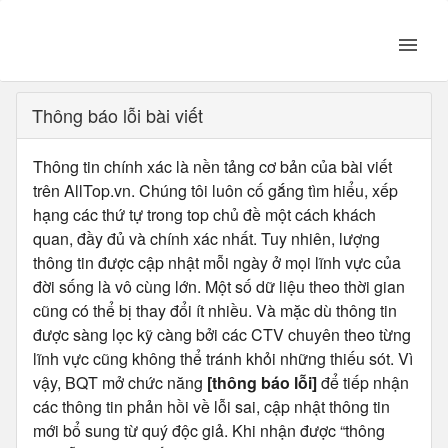
Thông báo lỗi bài viết
Thông tin chính xác là nền tảng cơ bản của bài viết
trên AllTop.vn. Chúng tôi luôn cố gắng tìm hiểu, xếp
hạng các thứ tự trong top chủ đề một cách khách
quan, đầy đủ và chính xác nhất. Tuy nhiên, lượng
thông tin được cập nhật mỗi ngày ở mọi lĩnh vực của
đời sống là vô cùng lớn. Một số dữ liệu theo thời gian
cũng có thể bị thay đổi ít nhiều. Và mặc dù thông tin
được sàng lọc kỹ càng bởi các CTV chuyên theo từng
lĩnh vực cũng không thể tránh khỏi những thiếu sót. Vì
vậy, BQT mở chức năng
[thông báo lỗi]
để tiếp nhận
các thông tin phản hồi về lỗi sai, cập nhật thông tin
mới bổ sung từ quý độc giả. Khi nhận được “thông