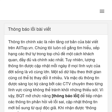
Thông báo lỗi bài viết
Thông tin chính xác là nền tảng cơ bản của bài viết
trên AllTop.vn. Chúng tôi luôn cố gắng tìm hiểu, xếp
hạng các thứ tự trong top chủ đề một cách khách
quan, đầy đủ và chính xác nhất. Tuy nhiên, lượng
thông tin được cập nhật mỗi ngày ở mọi lĩnh vực của
đời sống là vô cùng lớn. Một số dữ liệu theo thời gian
cũng có thể bị thay đổi ít nhiều. Và mặc dù thông tin
được sàng lọc kỹ càng bởi các CTV chuyên theo từng
lĩnh vực cũng không thể tránh khỏi những thiếu sót. Vì
vậy, BQT mở chức năng
[thông báo lỗi]
để tiếp nhận
các thông tin phản hồi về lỗi sai, cập nhật thông tin
mới bổ sung từ quý độc giả. Khi nhận được “thông