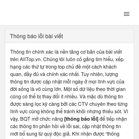
Thông báo lỗi bài viết
Thông tin chính xác là nền tảng cơ bản của bài viết
trên AllTop.vn. Chúng tôi luôn cố gắng tìm hiểu, xếp
hạng các thứ tự trong top chủ đề một cách khách
quan, đầy đủ và chính xác nhất. Tuy nhiên, lượng
thông tin được cập nhật mỗi ngày ở mọi lĩnh vực của
đời sống là vô cùng lớn. Một số dữ liệu theo thời gian
cũng có thể bị thay đổi ít nhiều. Và mặc dù thông tin
được sàng lọc kỹ càng bởi các CTV chuyên theo từng
lĩnh vực cũng không thể tránh khỏi những thiếu sót. Vì
vậy, BQT mở chức năng
[thông báo lỗi]
để tiếp nhận
các thông tin phản hồi về lỗi sai, cập nhật thông tin
mới bổ sung từ quý độc giả. Khi nhận được “thông