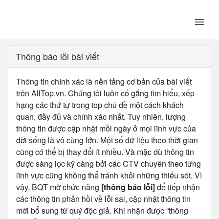
Thông báo lỗi bài viết
Thông tin chính xác là nền tảng cơ bản của bài viết
trên AllTop.vn. Chúng tôi luôn cố gắng tìm hiểu, xếp
hạng các thứ tự trong top chủ đề một cách khách
quan, đầy đủ và chính xác nhất. Tuy nhiên, lượng
thông tin được cập nhật mỗi ngày ở mọi lĩnh vực của
đời sống là vô cùng lớn. Một số dữ liệu theo thời gian
cũng có thể bị thay đổi ít nhiều. Và mặc dù thông tin
được sàng lọc kỹ càng bởi các CTV chuyên theo từng
lĩnh vực cũng không thể tránh khỏi những thiếu sót. Vì
vậy, BQT mở chức năng
[thông báo lỗi]
để tiếp nhận
các thông tin phản hồi về lỗi sai, cập nhật thông tin
mới bổ sung từ quý độc giả. Khi nhận được “thông