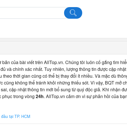
 bản của bài viết trên AllTop.vn. Chúng tôi luôn cố gắng tìm hiể
ủ và chính xác nhất. Tuy nhiên, lượng thông tin được cập nhật
u theo thời gian cũng có thể bị thay đổi ít nhiều. Và mặc dù thô
c cũng không thể tránh khỏi những thiếu sót. Vì vậy, BQT mở 
 sai, cập nhật thông tin mới bổ sung từ quý độc giả. Khi nhận đư
c phục trong vòng
24h
. AllTop.vn cảm ơn vì sự phản hồi của bạn
g đầu tại TP. HCM