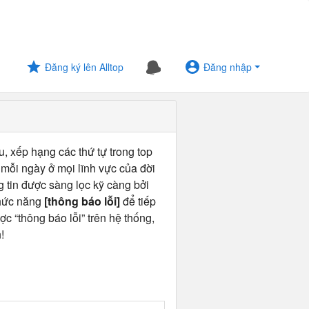
Đăng ký lên Alltop
Đăng nhập
u, xếp hạng các thứ tự trong top
 mỗi ngày ở mọi lĩnh vực của đời
ng tin được sàng lọc kỹ càng bởi
chức năng
[thông báo lỗi]
để tiếp
ợc “thông báo lỗi” trên hệ thống,
!