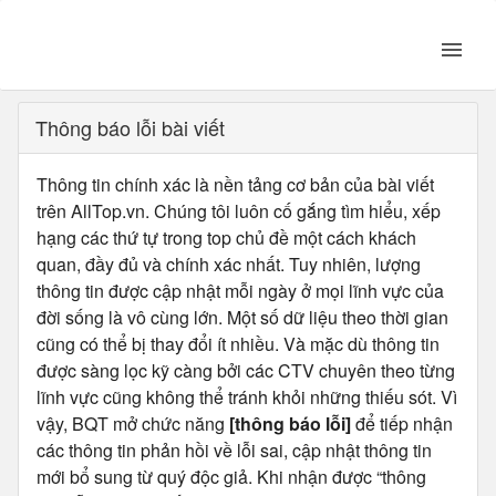
Thông báo lỗi bài viết
Thông tin chính xác là nền tảng cơ bản của bài viết
trên AllTop.vn. Chúng tôi luôn cố gắng tìm hiểu, xếp
hạng các thứ tự trong top chủ đề một cách khách
quan, đầy đủ và chính xác nhất. Tuy nhiên, lượng
thông tin được cập nhật mỗi ngày ở mọi lĩnh vực của
đời sống là vô cùng lớn. Một số dữ liệu theo thời gian
cũng có thể bị thay đổi ít nhiều. Và mặc dù thông tin
được sàng lọc kỹ càng bởi các CTV chuyên theo từng
lĩnh vực cũng không thể tránh khỏi những thiếu sót. Vì
vậy, BQT mở chức năng
[thông báo lỗi]
để tiếp nhận
các thông tin phản hồi về lỗi sai, cập nhật thông tin
mới bổ sung từ quý độc giả. Khi nhận được “thông