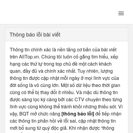
Thông báo lỗi bài viết
Thông tin chính xác là nền tảng cơ bản của bài viết
trên AllTop.vn. Chúng tôi luôn cố gắng tìm hiểu, xếp
hạng các thứ tự trong top chủ đề một cách khách
quan, đầy đủ và chính xác nhất. Tuy nhiên, lượng
thông tin được cập nhật mỗi ngày ở mọi lĩnh vực của
đời sống là vô cùng lớn. Một số dữ liệu theo thời gian
cũng có thể bị thay đổi ít nhiều. Và mặc dù thông tin
được sàng lọc kỹ càng bởi các CTV chuyên theo từng
lĩnh vực cũng không thể tránh khỏi những thiếu sót. Vì
vậy, BQT mở chức năng
[thông báo lỗi]
để tiếp nhận
các thông tin phản hồi về lỗi sai, cập nhật thông tin
mới bổ sung từ quý độc giả. Khi nhận được “thông