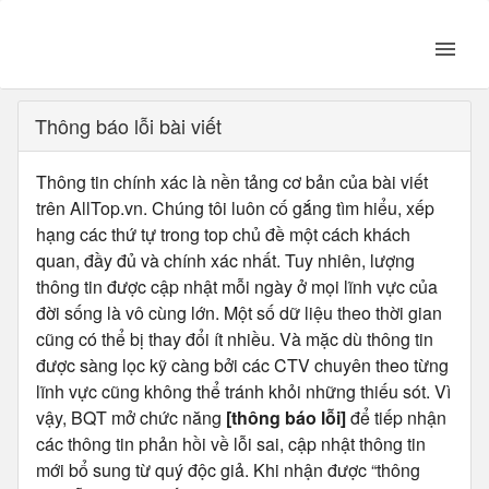
Thông báo lỗi bài viết
Thông tin chính xác là nền tảng cơ bản của bài viết
trên AllTop.vn. Chúng tôi luôn cố gắng tìm hiểu, xếp
hạng các thứ tự trong top chủ đề một cách khách
quan, đầy đủ và chính xác nhất. Tuy nhiên, lượng
thông tin được cập nhật mỗi ngày ở mọi lĩnh vực của
đời sống là vô cùng lớn. Một số dữ liệu theo thời gian
cũng có thể bị thay đổi ít nhiều. Và mặc dù thông tin
được sàng lọc kỹ càng bởi các CTV chuyên theo từng
lĩnh vực cũng không thể tránh khỏi những thiếu sót. Vì
vậy, BQT mở chức năng
[thông báo lỗi]
để tiếp nhận
các thông tin phản hồi về lỗi sai, cập nhật thông tin
mới bổ sung từ quý độc giả. Khi nhận được “thông